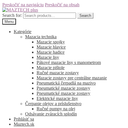
Preskočiť na navigáciu
Preskočiť na obsah
Search for:
Search
Menu
Kategórie
Mazacia technika
Mazacie spojky
Mazacie hlavice
Mazacie hadice
Mazacie lisy
Pákové mazacie lisy s manometrom
Mazacie pištole
Ručné mazacie zostavy
Mazacie zostavy pre centrálne mazanie
Pneumatická čerpadlá na mazivo
Pneumatické mazacie zostavy
Pneumatické mazacie zostavy
Elektrické mazacie lisy
Čerpanie olejov a príslušenstvo
Ručné pumpy na olej
Odsávanie zváracích splodín
Prihlásiť sa
Maztech.sk