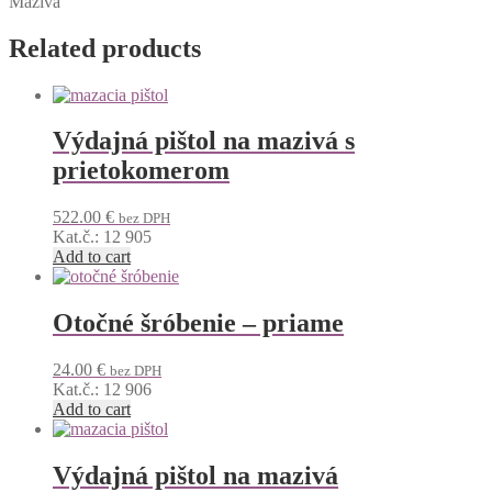
Mazivá
Related products
Výdajná pištol na mazivá s
prietokomerom
522.00
€
bez DPH
Kat.č.: 12 905
Add to cart
Otočné šróbenie – priame
24.00
€
bez DPH
Kat.č.: 12 906
Add to cart
Výdajná pištol na mazivá