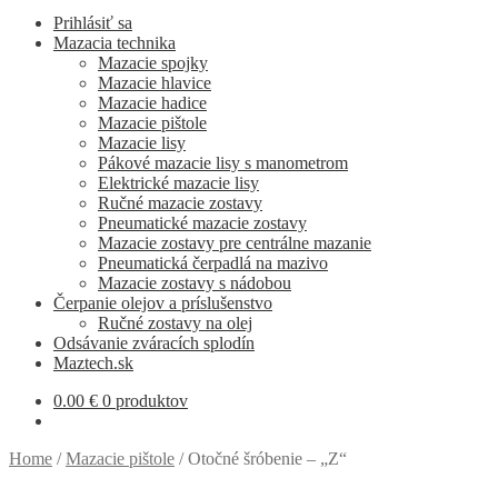
Prihlásiť sa
Mazacia technika
Mazacie spojky
Mazacie hlavice
Mazacie hadice
Mazacie pištole
Mazacie lisy
Pákové mazacie lisy s manometrom
Elektrické mazacie lisy
Ručné mazacie zostavy
Pneumatické mazacie zostavy
Mazacie zostavy pre centrálne mazanie
Pneumatická čerpadlá na mazivo
Mazacie zostavy s nádobou
Čerpanie olejov a príslušenstvo
Ručné zostavy na olej
Odsávanie zváracích splodín
Maztech.sk
0.00
€
0 produktov
Home
/
Mazacie pištole
/
Otočné šróbenie – „Z“